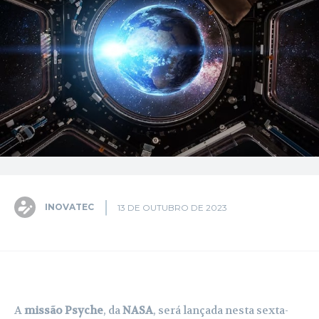
INOVATEC
13 DE OUTUBRO DE 2023
Facebook
X
Pinterest
WhatsA
A
missão Psyche
, da
NASA
, será lançada nesta sexta-