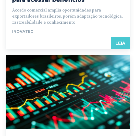
para acessar benefícios
Acordo comercial amplia oportunidades para
exportadores brasileiros, porém adaptação tecnológica,
rastreabilidade e conhecimento
INOVATEC
LEIA