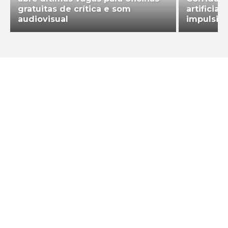
gratuitas de crítica e som
artificia
audiovisual
impulsio