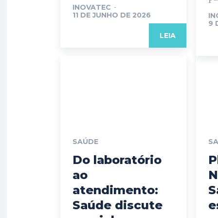
INOVATEC
-
11 DE JUNHO DE 2026
IN
9 
LEIA
SAÚDE
S
Do laboratório
P
ao
N
atendimento:
S
Saúde discute
e