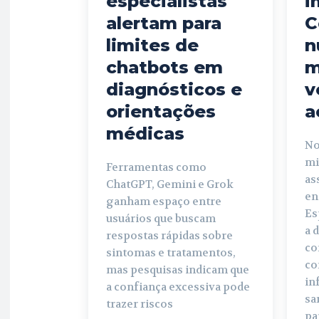
especialistas
i
alertam para
C
limites de
n
chatbots em
m
diagnósticos e
v
orientações
a
médicas
No
mi
Ferramentas como
as
ChatGPT, Gemini e Grok
en
ganham espaço entre
Es
usuários que buscam
a 
respostas rápidas sobre
co
sintomas e tratamentos,
co
mas pesquisas indicam que
in
a confiança excessiva pode
sa
trazer riscos
pa