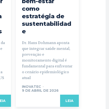
r
bem-estar
como
a
estratégia de
sustentabilidad
s
e
 da
Dr. Hans Dohmann aponta
 e
que integrar saúde mental,
prevenção e
monitoramento digital é
fundamental para enfrentar
ça
o cenário epidemiológico
SUS
atual
INOVATEC
-
9 DE ABRIL DE 2026
EIA
LEIA