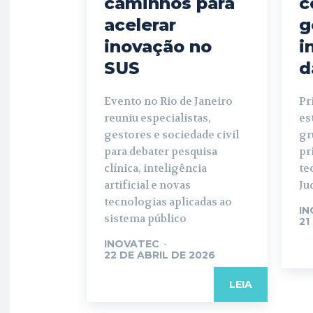
caminhos para
c
acelerar
g
inovação no
i
SUS
d
Evento no Rio de Janeiro
Pr
reuniu especialistas,
es
gestores e sociedade civil
gr
para debater pesquisa
pr
clínica, inteligência
te
artificial e novas
Ju
tecnologias aplicadas ao
IN
sistema público
21
INOVATEC
-
22 DE ABRIL DE 2026
LEIA