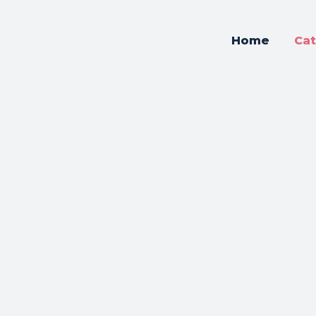
Home
Cat
o
Espaços
Esporte
Feira Inova
Inteligência Artificial