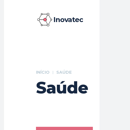
Inovatec
INÍCIO
SAÚDE
Saúde
Ciência
Direito
Eletrônicos
Empreendedorism