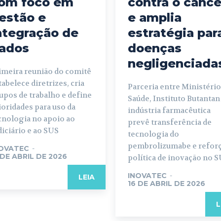
om foco em
contra o cânce
estão e
e amplia
ntegração de
estratégia par
ados
doenças
negligenciada
imeira reunião do comitê
tabelece diretrizes, cria
Parceria entre Ministério
upos de trabalho e define
Saúde, Instituto Butantan
ioridades para uso da
indústria farmacêutica
cnologia no apoio ao
prevê transferência de
diciário e ao SUS
tecnologia do
pembrolizumabe e refor
OVATEC
-
 DE ABRIL DE 2026
política de inovação no 
INOVATEC
-
LEIA
16 DE ABRIL DE 2026
L