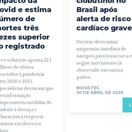
mpacto da
clobutinol no
ovid e estima
Brasil após
úmero de
alerta de risco
ortes três
cardíaco grave
ezes superior
Decisão determina
o registrado
suspensão imediata de
xaropes para tosse seca e
vo relatório aponta 22,1
segue movimento já
lhões de óbitos
observado em outros
sociados à pandemia
países
tre 2020 e 2023.
INOVATEC
-
pecialistas destacam que
30 DE ABRIL DE 2026
desinformação
mprometeu medidas de
L
mbate à doença e
fluenciou a resposta
nitária em diversos
íses