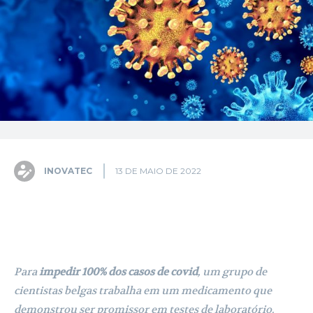
INOVATEC
13 DE MAIO DE 2022
Facebook
X
Pinterest
WhatsA
Para
impedir 100% dos casos de covid
, um grupo de
cientistas belgas trabalha em um medicamento que
demonstrou ser promissor em testes de laboratório.