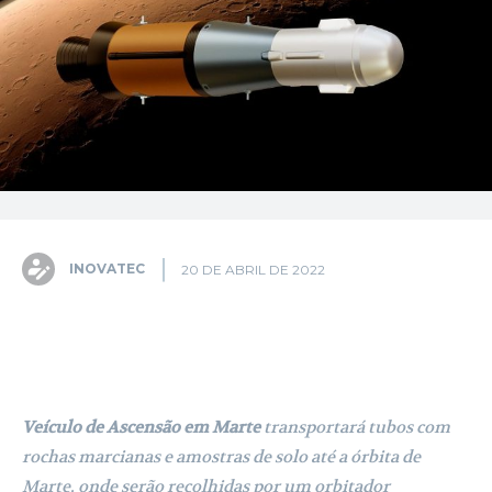
INOVATEC
20 DE ABRIL DE 2022
Facebook
X
Pinterest
WhatsA
Veículo de Ascensão em Marte
transportará tubos com
rochas marcianas e amostras de solo até a órbita de
Marte, onde serão recolhidas por um orbitador