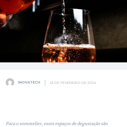
INOVATECH
23 DE FEVEREIRO DE 2024
Facebook
X
Pinterest
WhatsA
Para o sommelier, esses espaços de degustação são