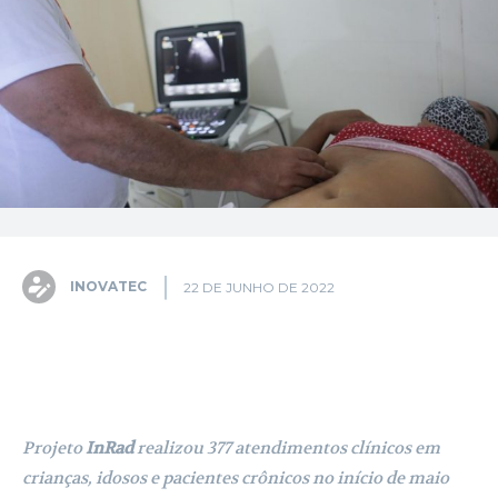
INOVATEC
22 DE JUNHO DE 2022
Facebook
X
Pinterest
WhatsA
Projeto
InRad
realizou 377 atendimentos clínicos em
crianças, idosos e pacientes crônicos no início de maio