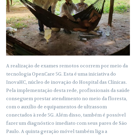
A realização de exames remotos ocorrem por meio da
tecnologia OpenCare 5G. Esta é uma iniciativa do
InovaHC, núcleo de inovação do Hospital das Clínicas.
Pela implementação desta rede, profissionais da saúde
conseguem prestar atendimento no meio da floresta,
com o auxílio de equipamentos de ultrassom
conectados à rede 5G. Além disso, também é possível
fazer um diagnóstico imediato com seus pares de São
Paulo. A quinta geração móvel também liga a