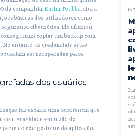
CEO da companhia,
Karim Toubba
, cita a
IN
ções básicas dos utilizadores como
M
 segurança cibernética. Ele afirmou
a
s conseguiram copiar um backup com
c
s. No entanto, as credenciais estão
l
 poderiam ser recuperadas pelos
a
l
n
grafadas dos usuários
Pl
co
onl
ização faz escalar uma ocorrência que
obr
da com gravidade em razão do
nac
es
parte do código-fonte da aplicação.