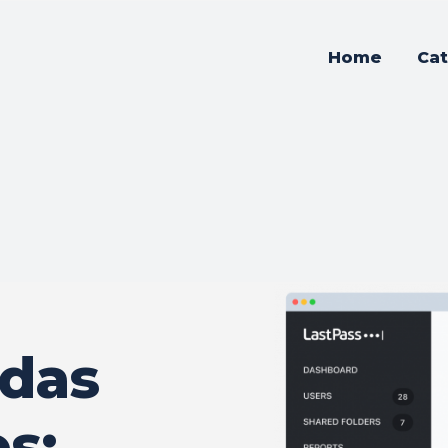
Home
Cat
adas
s: