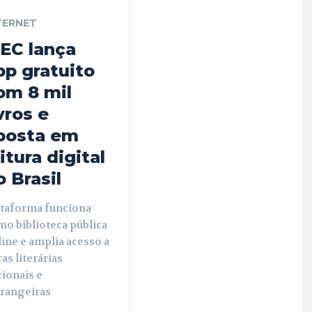
TERNET
EC lança
pp gratuito
om 8 mil
ivros e
posta em
eitura digital
o Brasil
ataforma funciona
mo biblioteca pública
ine e amplia acesso a
as literárias
ionais e
trangeiras