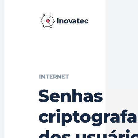
Inovatec
INTERNET
Senhas
criptograf
dos usuário