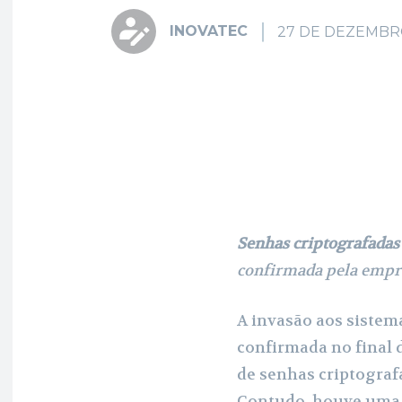
INOVATEC
27 DE DEZEMBR
Fa
Share
Senhas criptografadas
confirmada pela empre
A invasão aos sistem
confirmada no final 
de senhas criptograf
Contudo, houve uma a