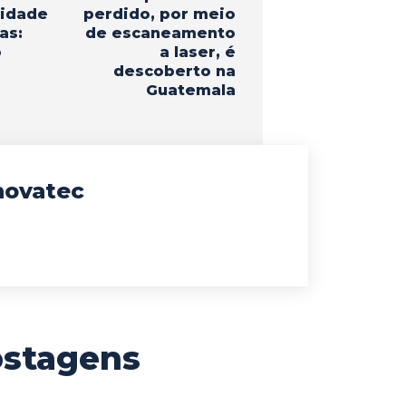
lidade
perdido, por meio
as:
de escaneamento
o
a laser, é
descoberto na
Guatemala
novatec
ostagens