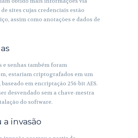
iam obtido mais informações via
de sites cujas credenciais estão
iço, assim como anotações e dados de
has
ns e senhas também foram
m, estariam criptografados em um
, baseado em encriptação 256-bit AES.
 ser desvendado sem a chave-mestra
talação do software.
 a invasão