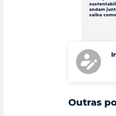
sustentabi
andam junt
saiba com
I
Outras p