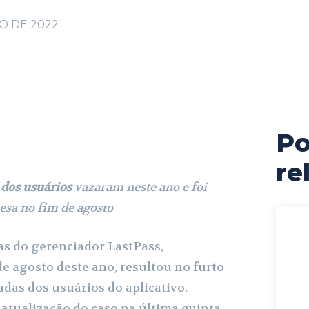
O DE 2022
Po
cebook
X
Pinterest
WhatsApp
re
 dos usuários
vazaram neste ano e foi
sa no fim de agosto
as do gerenciador LastPass,
de agosto deste ano, resultou no furto
adas dos usuários do aplicativo.
tualização do caso na última quinta-