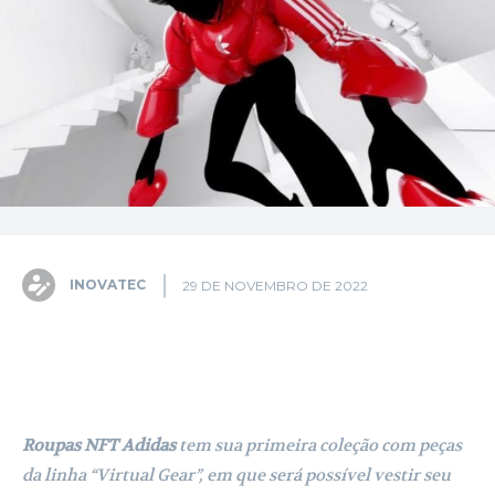
INOVATEC
29 DE NOVEMBRO DE 2022
Facebook
X
Pinterest
WhatsA
Roupas NFT Adidas
tem sua primeira coleção com peças
da linha “Virtual Gear”, em que será possível vestir seu