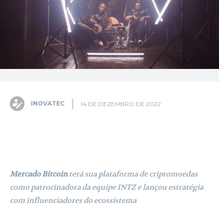
INOVATEC
14 DE DEZEMBRO DE 2022
Facebook
X
Pinterest
WhatsA
Mercado Bitcoin
terá sua plataforma de criptomoedas
como patrocinadora da equipe INTZ e lançou estratégia
com influenciadores do ecossistema