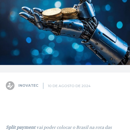
INOVATEC
10 DE AGOSTO DE 2024
Facebook
X
Pinterest
WhatsA
Split payment
vai poder colocar o Brasil na rota das