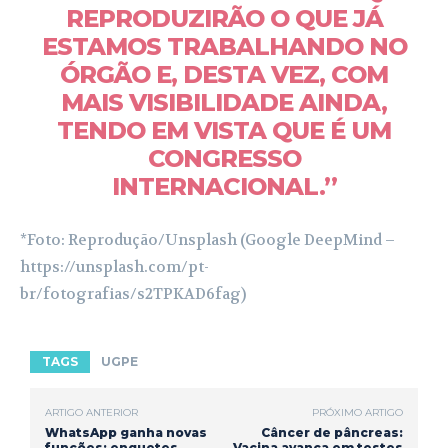
REPRODUZIRÃO O QUE JÁ
ESTAMOS TRABALHANDO NO
ÓRGÃO E, DESTA VEZ, COM
MAIS VISIBILIDADE AINDA,
TENDO EM VISTA QUE É UM
CONGRESSO
INTERNACIONAL.”
*Foto: Reprodução/Unsplash (Google DeepMind –
https://unsplash.com/pt-
br/fotografias/s2TPKAD6fag)
TAGS
UGPE
ARTIGO ANTERIOR
PRÓXIMO ARTIGO
WhatsApp ganha novas
Câncer de pâncreas:
funções: enquetes
Vacina avança em testes