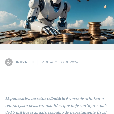
INOVATEC
2 DE AGOSTO DE 2024
Facebook
X
Pinterest
WhatsA
IA generativa no setor tributário
é capaz de otimizar o
tempo gasto pelas companhias, que hoje configura mais
de 1,5 mil horas anuais; trabalho do departamento fiscal