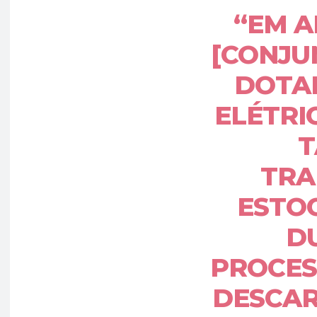
“EM A
[CONJU
DOTA
ELÉTRI
T
TRA
ESTO
D
PROCES
DESCAR