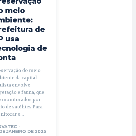
reservação
o meio
mbiente:
refeitura de
P usa
ecnologia de
onta
eservação do meio
iente da capital
ulista envolve
getação e fauna, que
o monitorados por
o de satélites Para
itorar e...
OVATEC
-
 DE JANEIRO DE 2025