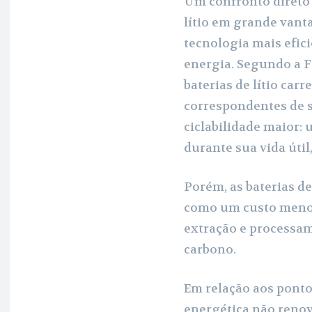
Um confronto direto 
lítio em grande vant
tecnologia mais efic
energia. Segundo a 
baterias de lítio ca
correspondentes de 
ciclabilidade maior: u
durante sua vida útil,
Porém, as baterias d
como um custo menor
extração e processa
carbono.
Em relação aos pontos
energética não renová