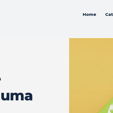
Home
Cat
e
á uma