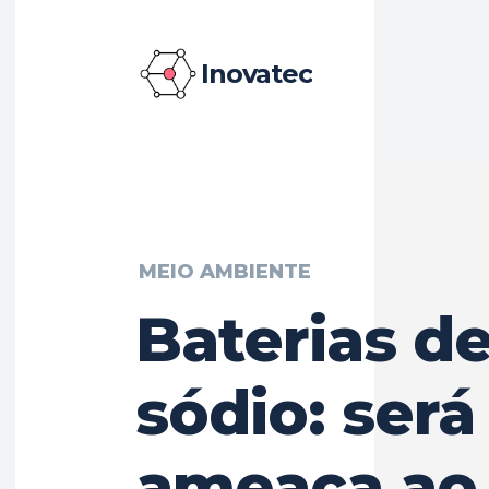
Inovatec
MEIO AMBIENTE
Baterias d
sódio: ser
ameaça ao