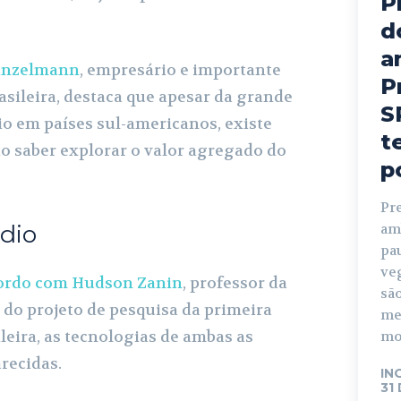
P
d
a
inzelmann
, empresário e importante
P
asileira, destaca que apesar da grande
S
o em países sul-americanos, existe
t
o saber explorar o valor agregado do
p
Pr
ódio
amb
pa
ve
ordo com Hudson Zanin
, professor da
sã
 do projeto de pesquisa da primeira
mei
ileira, as tecnologias de ambas as
mon
recidas.
IN
31