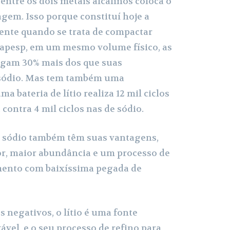
entre os dois metais alcalinos coloca o
agem. Isso porque constituí hoje a
iente quando se trata de compactar
Fapesp, em um mesmo volume físico, as
rregam 30% mais dos que suas
sódio. Mas tem também uma
ma bateria de lítio realiza 12 mil ciclos
 contra 4 mil ciclos nas de sódio.
e sódio também têm suas vantagens,
, maior abundância e um processo de
mento com baixíssima pegada de
 negativos, o lítio é uma fonte
vel, e o seu processo de refino para