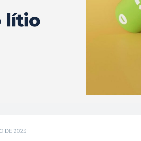
lítio
?
O DE 2023