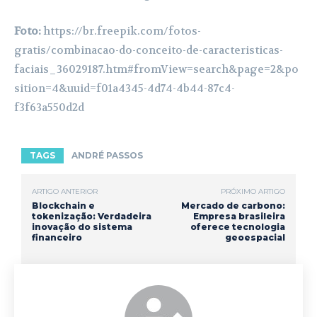
Foto:
https://br.freepik.com/fotos-
gratis/combinacao-do-conceito-de-caracteristicas-
faciais_36029187.htm#fromView=search&page=2&po
sition=4&uuid=f01a4345-4d74-4b44-87c4-
f3f63a550d2d
TAGS
ANDRÉ PASSOS
ARTIGO ANTERIOR
PRÓXIMO ARTIGO
Blockchain e
Mercado de carbono:
tokenização: Verdadeira
Empresa brasileira
inovação do sistema
oferece tecnologia
financeiro
geoespacial