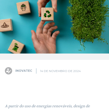
INOVATEC
14 DE NOVEMBRO DE 2024
Facebook
X
Pinterest
WhatsA
A partir do uso de energias renováveis, design de