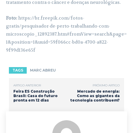
tratamento contra o câncer e doenças neurológicas.
Foto:
https://br.freepik.com/fotos-
gratis/pesquisador-de-perto-trabalhando-com-
microscopio_12892387.htm#fromView=search&page=
1&position=1&uuid=59f066cc-bd0a-4700-a822-
9f99d136e65f
TAGS
MARC ABREU
ARTIGO ANTERIOR
PRÓXIMO ARTIGO
Feira ES Construção
Mercado de energia:
Brasil: Casa do futuro
Como as gigantes da
pronta em 12 dias
tecnologia contribuem?