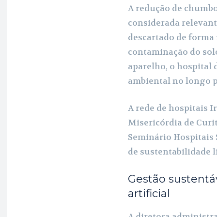
A redução de chumbo
considerada relevant
descartado de forma
contaminação do solo
aparelho, o hospital
ambiental no longo p
A rede de hospitais 
Misericórdia de Curi
Seminário Hospitais S
de sustentabilidade l
Gestão sustentáv
artificial
A diretora administra