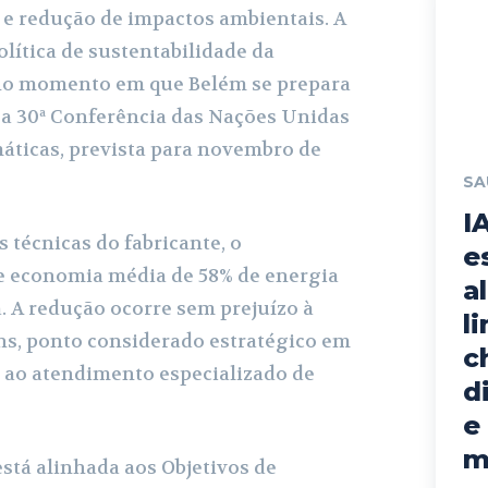
a e redução de impactos ambientais. A
olítica de sustentabilidade da
 no momento em que Belém se prepara
, a 30ª Conferência das Nações Unidas
áticas, prevista para novembro de
SA
I
técnicas do fabricante, o
e
 economia média de 58% de energia
a
. A redução ocorre sem prejuízo à
l
s, ponto considerado estratégico em
c
 ao atendimento especializado de
d
e
m
stá alinhada aos Objetivos de