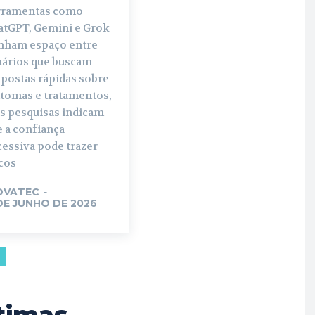
rramentas como
atGPT, Gemini e Grok
nham espaço entre
uários que buscam
spostas rápidas sobre
ntomas e tratamentos,
s pesquisas indicam
 a confiança
cessiva pode trazer
cos
OVATEC
-
 DE JUNHO DE 2026