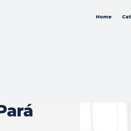
Home
Cat
a
Pará