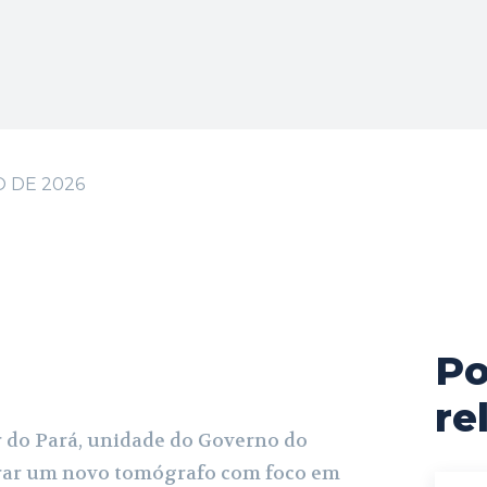
O DE 2026
Po
cebook
X
Pinterest
WhatsApp
re
 do Pará, unidade do Governo do
erar um novo tomógrafo com foco em