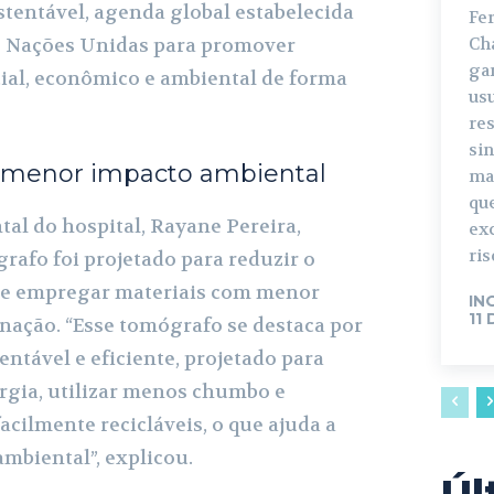
entável, agenda global estabelecida
Fe
s Nações Unidas para promover
Ch
ga
ial, econômico e ambiental de forma
us
re
si
 menor impacto ambiental
ma
que
al do hospital, Rayane Pereira,
ex
ris
rafo foi projetado para reduzir o
e empregar materiais com menor
IN
11
nação. “Esse tomógrafo se destaca por
ntável e eficiente, projetado para
gia, utilizar menos chumbo e
cilmente recicláveis, o que ajuda a
mbiental”, explicou.