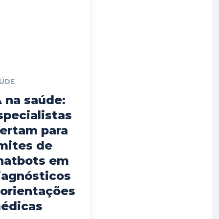
ÚDE
A na saúde:
specialistas
lertam para
imites de
hatbots em
iagnósticos
 orientações
édicas