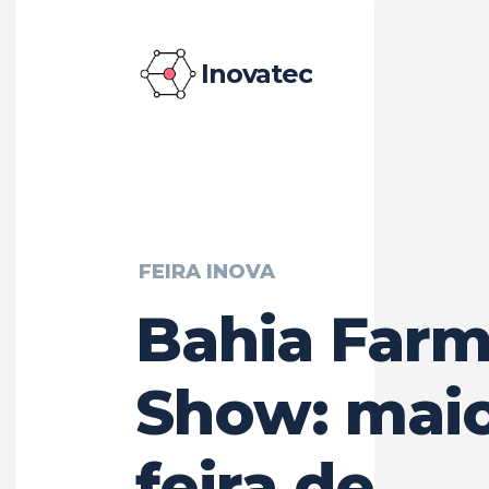
Inovatec
FEIRA INOVA
Bahia Far
Show: mai
feira de