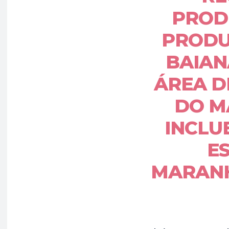
PROD
PRODU
BAIAN
ÁREA D
DO M
INCLU
E
MARANH