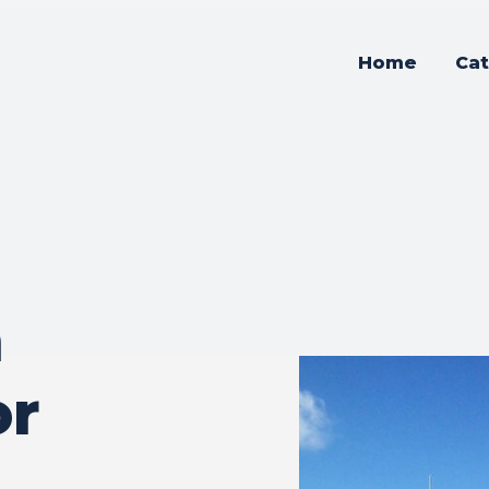
Home
Cat
m
or