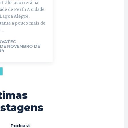
trália ocorrerá na
de de Perth A cidade
 Lagoa Alegre,
tante a pouco mais de
...
OVATEC
-
 DE NOVEMBRO DE
24
timas
stagens
Podcast