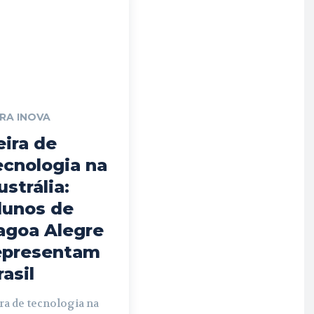
IRA INOVA
eira de
ecnologia na
ustrália:
lunos de
agoa Alegre
epresentam
rasil
ra de tecnologia na