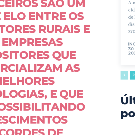
CEIROS SÃO UM
Aus
cida
 ELO ENTRE OS
de
dis
ORES RURAIS E
270
 EMPRESAS
IN
30
SITORES QUE
20
RCIALIZAM AS
MELHORES
LOGIAS, E QUE
Úl
OSSIBILITANDO
po
ESCIMENTOS
CORDES DE