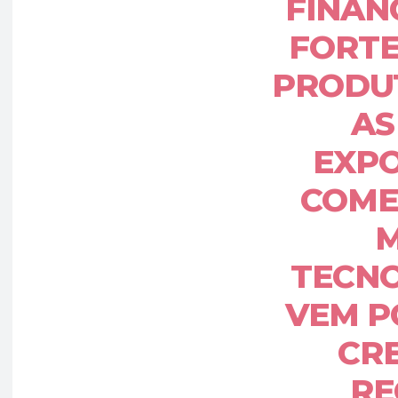
FINAN
FORTE
PRODUT
AS
EXPO
COME
TECNO
VEM P
CR
RE