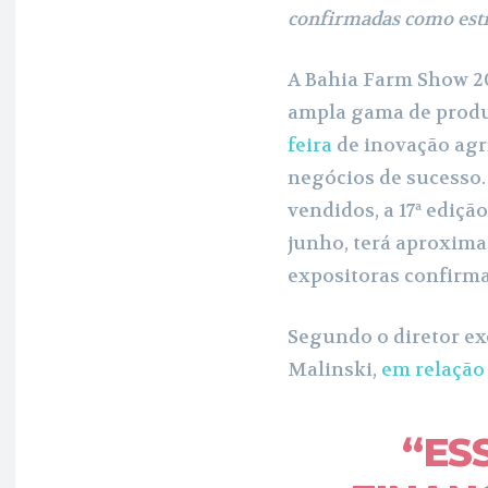
confirmadas como est
A Bahia Farm Show 2
ampla gama de produt
feira
de inovação agrí
negócios de sucesso.
vendidos, a 17ª edição
junho, terá aproxim
expositoras confirm
Segundo o diretor ex
Malinski,
em relação 
“ES