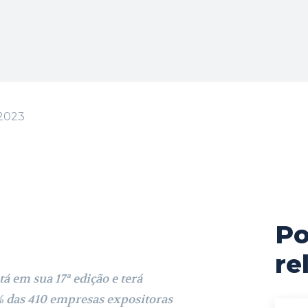
2023
Po
cebook
X
Pinterest
WhatsApp
re
tá em sua 17ª edição e terá
das 410 empresas expositoras