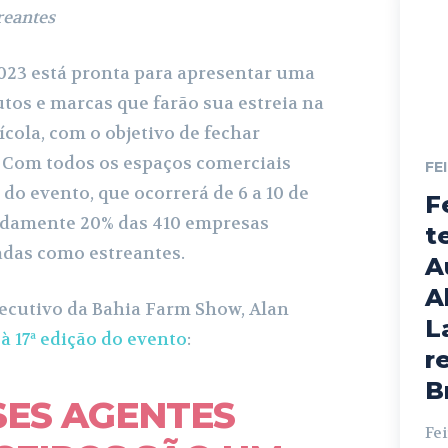
reantes
023 está pronta para apresentar uma
os e marcas que farão sua estreia na
cola, com o objetivo de fechar
 Com todos os espaços comerciais
FE
 do evento, que ocorrerá de 6 a 10 de
F
adamente 20% das 410 empresas
t
adas como estreantes.
A
A
ecutivo da Bahia Farm Show, Alan
L
à 17ª edição do evento
:
r
B
SES AGENTES
Fei