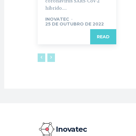
coronavírus SARS-CoV-2
híbrido....
INOVATEC
-
25 DE OUTUBRO DE 2022
READ
Inovatec