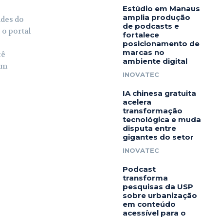
Estúdio em Manaus
amplia produção
ades do
de podcasts e
 o portal
fortalece
posicionamento de
marcas no
cê
ambiente digital
em
INOVATEC
IA chinesa gratuita
acelera
transformação
tecnológica e muda
disputa entre
gigantes do setor
INOVATEC
Podcast
transforma
pesquisas da USP
sobre urbanização
em conteúdo
acessível para o